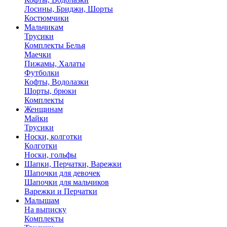
Лосины, Бриджи, Шорты
Костюмчики
Мальчикам
Трусики
Комплекты Белья
Маечки
Пижамы, Халаты
Футболки
Кофты, Водолазки
Шорты, брюки
Комплекты
Женщинам
Майки
Трусики
Носки, колготки
Колготки
Носки, гольфы
Шапки, Перчатки, Варежки
Шапочки для девочек
Шапочки для мальчиков
Варежки и Перчатки
Малышам
На выписку
Комплекты