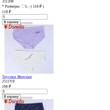
311208
* Размеры:
L - ( 118 ₽ )
118 ₽
В корзину
Трусики Женские
2511Y8
166 ₽
В корзину