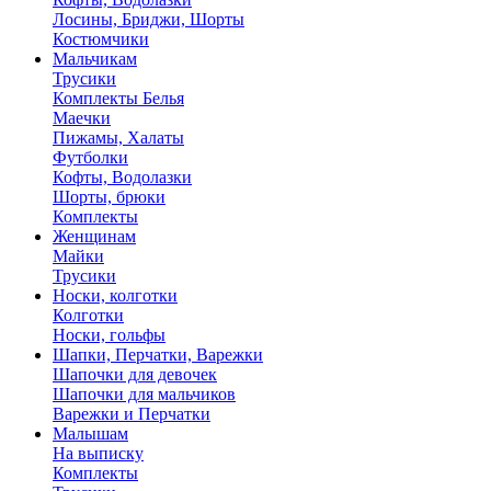
Лосины, Бриджи, Шорты
Костюмчики
Мальчикам
Трусики
Комплекты Белья
Маечки
Пижамы, Халаты
Футболки
Кофты, Водолазки
Шорты, брюки
Комплекты
Женщинам
Майки
Трусики
Носки, колготки
Колготки
Носки, гольфы
Шапки, Перчатки, Варежки
Шапочки для девочек
Шапочки для мальчиков
Варежки и Перчатки
Малышам
На выписку
Комплекты