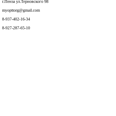
г.Пенза ул.Терновского 98
myopttorg@gmail.com
8-937-402-16-34
8-927-287-65-10
О нас
Оплата и доставка
Вопросы и ответы
Персональные