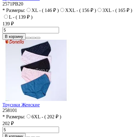
2571PB20
* Размеры:
XL - ( 146 ₽ )
XXL - ( 156 ₽ )
3XL - ( 165 ₽ )
L - ( 139 ₽ )
139 ₽
В корзину
Трусики Женские
258101
* Размеры:
6XL - ( 202 ₽ )
202 ₽
В корзину