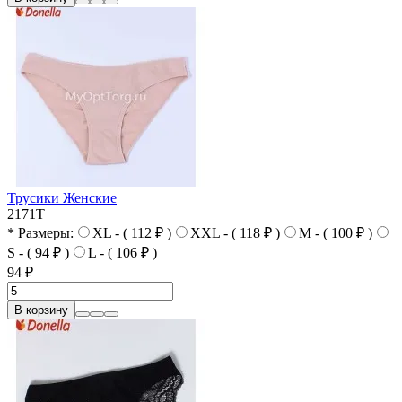
Трусики Женские
2171T
* Размеры:
XL - ( 112 ₽ )
XXL - ( 118 ₽ )
M - ( 100 ₽ )
S - ( 94 ₽ )
L - ( 106 ₽ )
94 ₽
В корзину