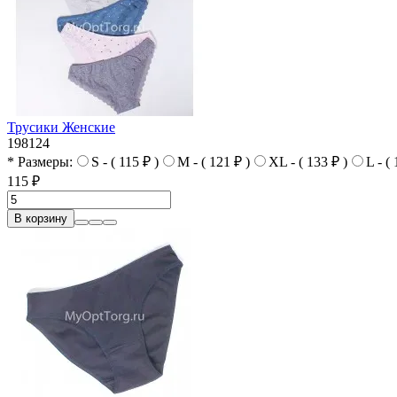
Трусики Женские
198124
* Размеры:
S - ( 115 ₽ )
M - ( 121 ₽ )
XL - ( 133 ₽ )
L - (
115 ₽
В корзину