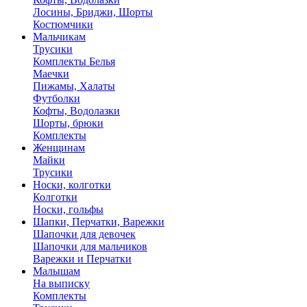
Лосины, Бриджи, Шорты
Костюмчики
Мальчикам
Трусики
Комплекты Белья
Маечки
Пижамы, Халаты
Футболки
Кофты, Водолазки
Шорты, брюки
Комплекты
Женщинам
Майки
Трусики
Носки, колготки
Колготки
Носки, гольфы
Шапки, Перчатки, Варежки
Шапочки для девочек
Шапочки для мальчиков
Варежки и Перчатки
Малышам
На выписку
Комплекты