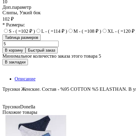
10
Доп.параметр
Слипы, Узкий бок
102 ₽
* Размеры:
S - ( =102 ₽ )
L - ( =114 ₽ )
M - ( =108 ₽ )
XL - ( =120 ₽ 
Таблица размеров
В корзину
Быстрый заказ
Минимальное количество заказа этого товара 5
В закладки
Описание
Трусики Женские. Состав - %95 COTTON %5 ELASTHAN. В упак
Трусики
Donella
Похожие товары