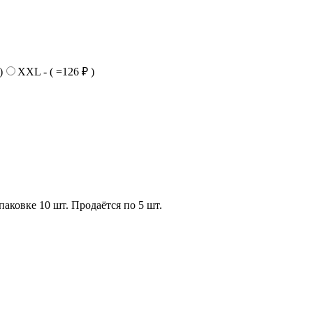
)
XXL - ( =126 ₽ )
овке 10 шт. Продаётся по 5 шт.