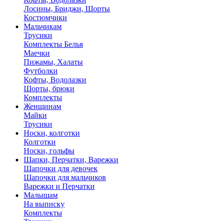
Лосины, Бриджи, Шорты
Костюмчики
Мальчикам
Трусики
Комплекты Белья
Маечки
Пижамы, Халаты
Футболки
Кофты, Водолазки
Шорты, брюки
Комплекты
Женщинам
Майки
Трусики
Носки, колготки
Колготки
Носки, гольфы
Шапки, Перчатки, Варежки
Шапочки для девочек
Шапочки для мальчиков
Варежки и Перчатки
Малышам
На выписку
Комплекты