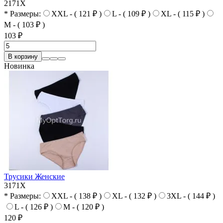
2171X
* Размеры:
XXL - ( 121 ₽ )
L - ( 109 ₽ )
XL - ( 115 ₽ )
M - ( 103 ₽ )
103 ₽
В корзину
Новинка
Трусики Женские
3171X
* Размеры:
XXL - ( 138 ₽ )
XL - ( 132 ₽ )
3XL - ( 144 ₽ )
L - ( 126 ₽ )
M - ( 120 ₽ )
120 ₽