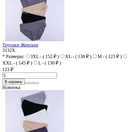
Трусики Женские
3132X
* Размеры:
3XL - ( 152 ₽ )
XL - ( 138 ₽ )
M - ( 123 ₽ )
XXL - ( 145 ₽ )
L - ( 130 ₽ )
123 ₽
В корзину
Новинка