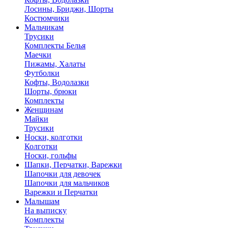
Лосины, Бриджи, Шорты
Костюмчики
Мальчикам
Трусики
Комплекты Белья
Маечки
Пижамы, Халаты
Футболки
Кофты, Водолазки
Шорты, брюки
Комплекты
Женщинам
Майки
Трусики
Носки, колготки
Колготки
Носки, гольфы
Шапки, Перчатки, Варежки
Шапочки для девочек
Шапочки для мальчиков
Варежки и Перчатки
Малышам
На выписку
Комплекты