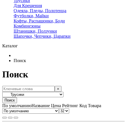
Трусики
Для Крещения
Одеяла, Пледы, Полотенца
Футболки, Майки
Кофты, Распашонки, Боди
Комбинезоны
Штанишки, Ползунки
Шапочки, Чепчики, Царапки
Каталог
Поиск
Поиск
×
Поиск
По умолчанию
Название
Цена
Рейтинг
Код Товара