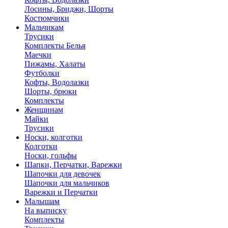
Лосины, Бриджи, Шорты
Костюмчики
Мальчикам
Трусики
Комплекты Белья
Маечки
Пижамы, Халаты
Футболки
Кофты, Водолазки
Шорты, брюки
Комплекты
Женщинам
Майки
Трусики
Носки, колготки
Колготки
Носки, гольфы
Шапки, Перчатки, Варежки
Шапочки для девочек
Шапочки для мальчиков
Варежки и Перчатки
Малышам
На выписку
Комплекты