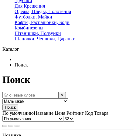
Трусики
Для Крещения
Одеяла, Пледы, Полотенца
Футболки, Майки
Кофты, Распашонки, Боди
Комбинезоны
Штанишки, Ползунки
Шапочки, Чепчики, Царапки
Каталог
Поиск
Поиск
×
Поиск
По умолчанию
Название
Цена
Рейтинг
Код Товара
Новинка