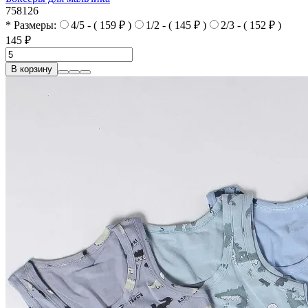
758126
* Размеры:
4/5 - ( 159 ₽ )
1/2 - ( 145 ₽ )
2/3 - ( 152 ₽ )
145 ₽
В корзину