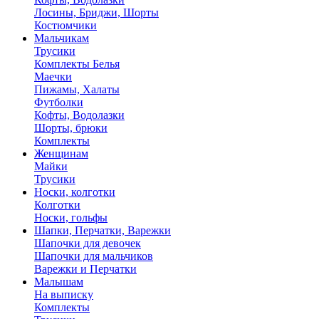
Лосины, Бриджи, Шорты
Костюмчики
Мальчикам
Трусики
Комплекты Белья
Маечки
Пижамы, Халаты
Футболки
Кофты, Водолазки
Шорты, брюки
Комплекты
Женщинам
Майки
Трусики
Носки, колготки
Колготки
Носки, гольфы
Шапки, Перчатки, Варежки
Шапочки для девочек
Шапочки для мальчиков
Варежки и Перчатки
Малышам
На выписку
Комплекты