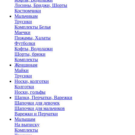
Лосины, Бриджи, Шорты
Костюмчики
Мальчикам
Трусики
Комплекты Белья
Маечки
Пижамы, Халаты
Футболки
Кофты, Водолазки
Шорты, брюки
Комплекты
Женщинам
Майки
Трусики
Носки, колготки
Колготки
Носки, гольфы
Шапки, Перчатки, Варежки
Шапочки для девочек
Шапочки для мальчиков
Варежки и Перчатки
Малышам
На выписку
Комплекты