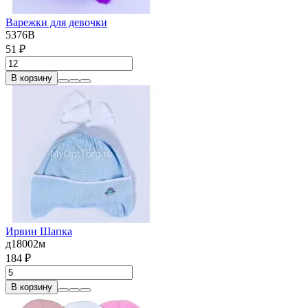
Варежки для девочки
5376В
51 ₽
В корзину
Ирвин Шапка
д18002м
184 ₽
В корзину