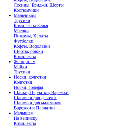
Лосины, Бриджи, Шорты
Костюмчики
Мальчикам
Трусики
Комплекты Белья
Маечки
Пижамы, Халаты
Футболки
Кофты, Водолазки
Шорты, брюки
Комплекты
Женщинам
Майки
Трусики
Носки, колготки
Колготки
Носки, гольфы
Шапки, Перчатки, Варежки
Шапочки для девочек
Шапочки для мальчиков
Варежки и Перчатки
Малышам
На выписку
Комплекты