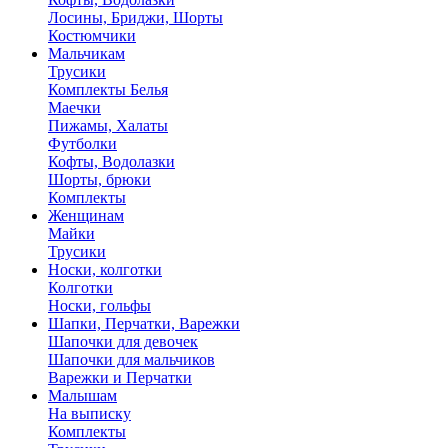
Лосины, Бриджи, Шорты
Костюмчики
Мальчикам
Трусики
Комплекты Белья
Маечки
Пижамы, Халаты
Футболки
Кофты, Водолазки
Шорты, брюки
Комплекты
Женщинам
Майки
Трусики
Носки, колготки
Колготки
Носки, гольфы
Шапки, Перчатки, Варежки
Шапочки для девочек
Шапочки для мальчиков
Варежки и Перчатки
Малышам
На выписку
Комплекты