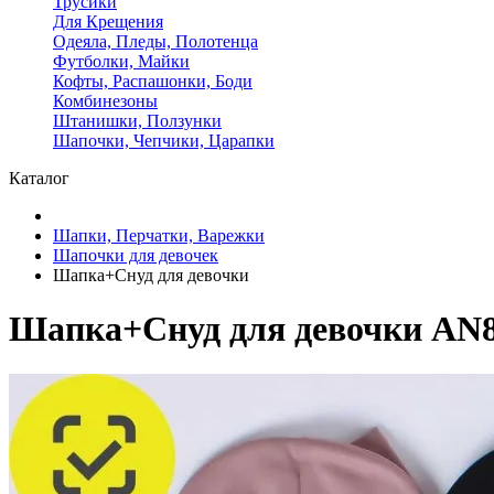
Трусики
Для Крещения
Одеяла, Пледы, Полотенца
Футболки, Майки
Кофты, Распашонки, Боди
Комбинезоны
Штанишки, Ползунки
Шапочки, Чепчики, Царапки
Каталог
Шапки, Перчатки, Варежки
Шапочки для девочек
Шапка+Cнуд для девочки
Шапка+Cнуд для девочки AN8