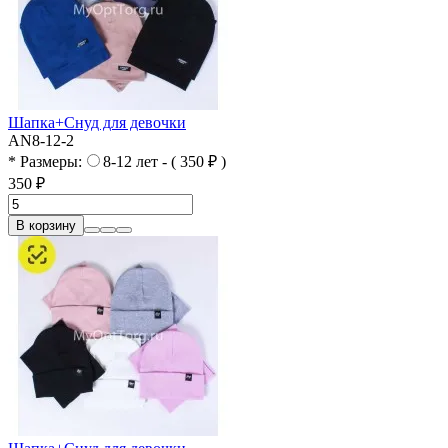
Шапка+Cнуд для девочки
AN8-12-2
* Размеры:
8-12 лет - ( 350 ₽ )
350 ₽
В корзину