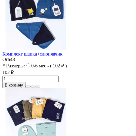
Комплект шапка+слюнявчик
Orh48
* Размеры:
0-6 мес - ( 102 ₽ )
102 ₽
В корзину