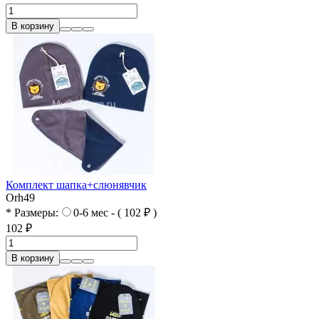
В корзину
Комплект шапка+слюнявчик
Orh49
* Размеры:
0-6 мес - ( 102 ₽ )
102 ₽
В корзину