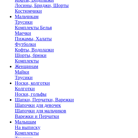
Лосины, Бриджи, Шорты
Костюмчики
Мальчикам
Трусики
Комплекты Белья
Маечки
Пижамы, Халаты
Футболки
Кофты, Водолазки
Шорты, брюки
Комплекты
Женщинам
Майки
Трусики
Носки, колготки
Колготки
Носки, гольфы
Шапки, Перчатки, Варежки
Шапочки для девочек
Шапочки для мальчиков
Варежки и Перчатки
Малышам
На выписку
Комплекты