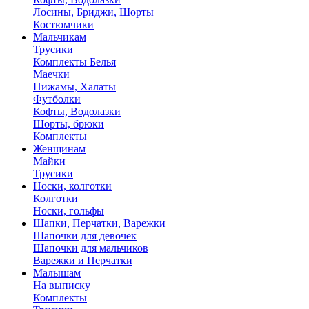
Лосины, Бриджи, Шорты
Костюмчики
Мальчикам
Трусики
Комплекты Белья
Маечки
Пижамы, Халаты
Футболки
Кофты, Водолазки
Шорты, брюки
Комплекты
Женщинам
Майки
Трусики
Носки, колготки
Колготки
Носки, гольфы
Шапки, Перчатки, Варежки
Шапочки для девочек
Шапочки для мальчиков
Варежки и Перчатки
Малышам
На выписку
Комплекты