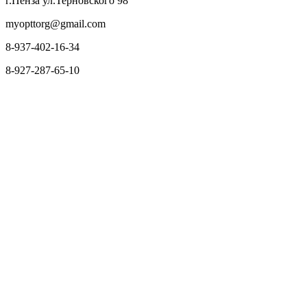
г.Пенза ул.Терновского 98
myopttorg@gmail.com
8-937-402-16-34
8-927-287-65-10
О нас
Оплата и доставка
Вопросы и ответы
Персональные