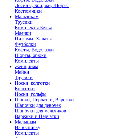
Лосины, Бриджи, Шорты
Костюмчики
Мальчикам
Трусики
Комплекты Белья
Маечки
Пижамы, Халаты
Футболки
Кофты, Водолазки
Шорты, брюки
Комплекты
Женщинам
Майки
Трусики
Носки, колготки
Колготки
Носки, гольфы
Шапки, Перчатки, Варежки
Шапочки для девочек
Шапочки для мальчиков
Варежки и Перчатки
Малышам
На выписку
Комплекты