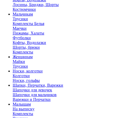
Лосины, Бриджи, Шорты
Костюмчики
Мальчикам
Трусики
Комплекты Белья
Маечки
Пижамы, Халаты
Футболки
Кофты, Водолазки
Шорты, брюки
Комплекты
Женщинам
Майки
Трусики
Носки, колготки
Колготки
Носки, гольфы
Шапки, Перчатки, Варежки
Шапочки для девочек
Шапочки для мальчиков
Варежки и Перчатки
Малышам
На выписку
Комплекты