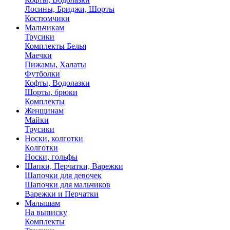
Лосины, Бриджи, Шорты
Костюмчики
Мальчикам
Трусики
Комплекты Белья
Маечки
Пижамы, Халаты
Футболки
Кофты, Водолазки
Шорты, брюки
Комплекты
Женщинам
Майки
Трусики
Носки, колготки
Колготки
Носки, гольфы
Шапки, Перчатки, Варежки
Шапочки для девочек
Шапочки для мальчиков
Варежки и Перчатки
Малышам
На выписку
Комплекты