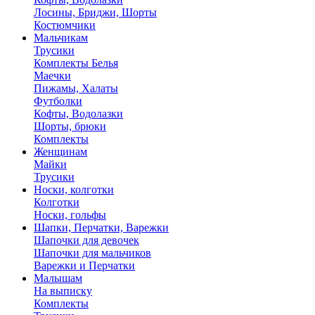
Лосины, Бриджи, Шорты
Костюмчики
Мальчикам
Трусики
Комплекты Белья
Маечки
Пижамы, Халаты
Футболки
Кофты, Водолазки
Шорты, брюки
Комплекты
Женщинам
Майки
Трусики
Носки, колготки
Колготки
Носки, гольфы
Шапки, Перчатки, Варежки
Шапочки для девочек
Шапочки для мальчиков
Варежки и Перчатки
Малышам
На выписку
Комплекты