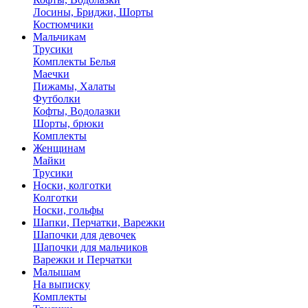
Лосины, Бриджи, Шорты
Костюмчики
Мальчикам
Трусики
Комплекты Белья
Маечки
Пижамы, Халаты
Футболки
Кофты, Водолазки
Шорты, брюки
Комплекты
Женщинам
Майки
Трусики
Носки, колготки
Колготки
Носки, гольфы
Шапки, Перчатки, Варежки
Шапочки для девочек
Шапочки для мальчиков
Варежки и Перчатки
Малышам
На выписку
Комплекты