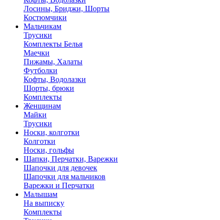
Лосины, Бриджи, Шорты
Костюмчики
Мальчикам
Трусики
Комплекты Белья
Маечки
Пижамы, Халаты
Футболки
Кофты, Водолазки
Шорты, брюки
Комплекты
Женщинам
Майки
Трусики
Носки, колготки
Колготки
Носки, гольфы
Шапки, Перчатки, Варежки
Шапочки для девочек
Шапочки для мальчиков
Варежки и Перчатки
Малышам
На выписку
Комплекты