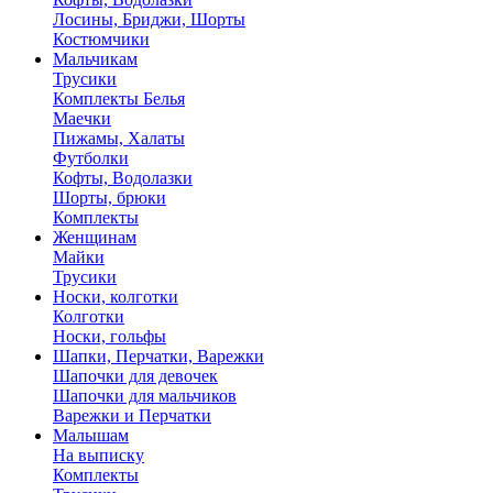
Лосины, Бриджи, Шорты
Костюмчики
Мальчикам
Трусики
Комплекты Белья
Маечки
Пижамы, Халаты
Футболки
Кофты, Водолазки
Шорты, брюки
Комплекты
Женщинам
Майки
Трусики
Носки, колготки
Колготки
Носки, гольфы
Шапки, Перчатки, Варежки
Шапочки для девочек
Шапочки для мальчиков
Варежки и Перчатки
Малышам
На выписку
Комплекты