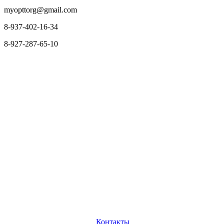
myopttorg@gmail.com
8-937-402-16-34
8-927-287-65-10
О нас
Оплата и доставка
Вопросы и ответы
Персональные
данные
Возврат товаров
Контакты