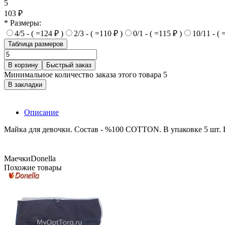
5
103 ₽
* Размеры:
4/5 - ( =124 ₽ )
2/3 - ( =110 ₽ )
0/1 - ( =115 ₽ )
10/11 - ( 
Таблица размеров
В корзину
Быстрый заказ
Минимальное количество заказа этого товара 5
В закладки
Описание
Майка для девочки. Состав - %100 COTTON. В упаковке 5 шт. П
Маечки
Donella
Похожие товары