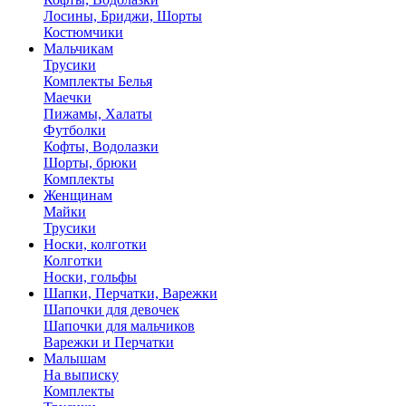
Лосины, Бриджи, Шорты
Костюмчики
Мальчикам
Трусики
Комплекты Белья
Маечки
Пижамы, Халаты
Футболки
Кофты, Водолазки
Шорты, брюки
Комплекты
Женщинам
Майки
Трусики
Носки, колготки
Колготки
Носки, гольфы
Шапки, Перчатки, Варежки
Шапочки для девочек
Шапочки для мальчиков
Варежки и Перчатки
Малышам
На выписку
Комплекты