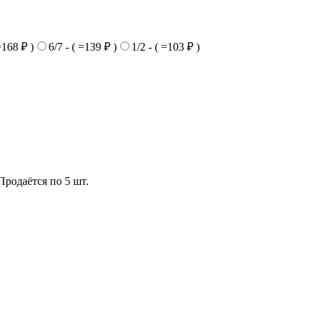
=168 ₽ )
6/7 - ( =139 ₽ )
1/2 - ( =103 ₽ )
родаётся по 5 шт.