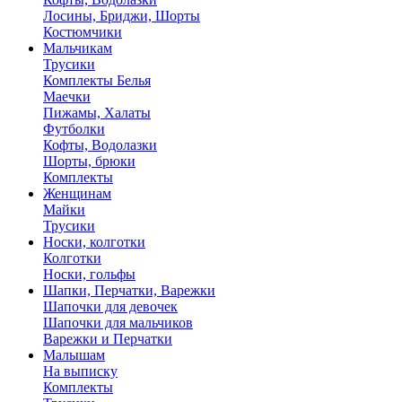
Лосины, Бриджи, Шорты
Костюмчики
Мальчикам
Трусики
Комплекты Белья
Маечки
Пижамы, Халаты
Футболки
Кофты, Водолазки
Шорты, брюки
Комплекты
Женщинам
Майки
Трусики
Носки, колготки
Колготки
Носки, гольфы
Шапки, Перчатки, Варежки
Шапочки для девочек
Шапочки для мальчиков
Варежки и Перчатки
Малышам
На выписку
Комплекты