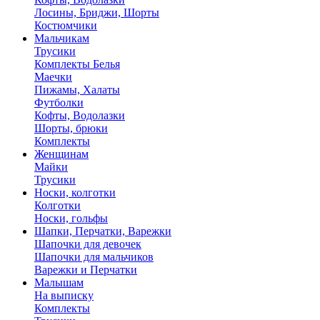
Лосины, Бриджи, Шорты
Костюмчики
Мальчикам
Трусики
Комплекты Белья
Маечки
Пижамы, Халаты
Футболки
Кофты, Водолазки
Шорты, брюки
Комплекты
Женщинам
Майки
Трусики
Носки, колготки
Колготки
Носки, гольфы
Шапки, Перчатки, Варежки
Шапочки для девочек
Шапочки для мальчиков
Варежки и Перчатки
Малышам
На выписку
Комплекты