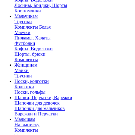
Лосины, Бриджи, Шорты
Костюмчики
Мальчикам
Трусики
Комплекты Белья
Маечки
Пижамы, Халаты
Футболки
Кофты, Водолазки
Шорты, брюки
Комплекты
Женщинам
Майки
Трусики
Носки, колготки
Колготки
Носки, гольфы
Шапки, Перчатки, Варежки
Шапочки для девочек
Шапочки для мальчиков
Варежки и Перчатки
Малышам
На выписку
Комплекты