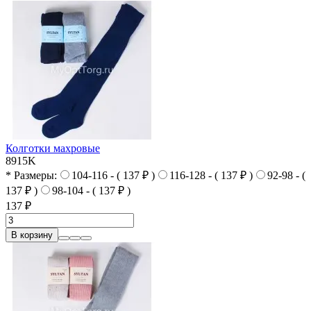
Колготки махровые
8915K
* Размеры:
104-116 - ( 137 ₽ )
116-128 - ( 137 ₽ )
92-98 - (
137 ₽ )
98-104 - ( 137 ₽ )
137 ₽
В корзину