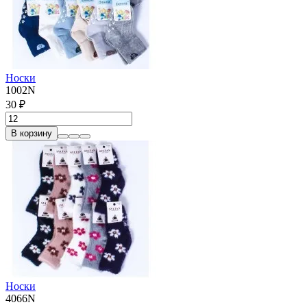
Носки
1002N
30 ₽
В корзину
Носки
4066N