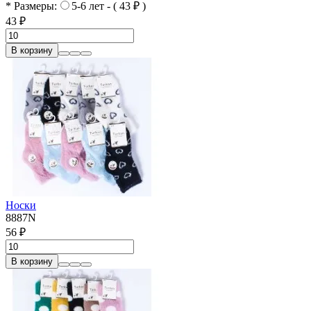
* Размеры:
5-6 лет - ( 43 ₽ )
43 ₽
В корзину
Носки
8887N
56 ₽
В корзину