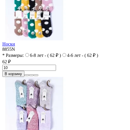
Носки
8855N
* Размеры:
6-8 лет - ( 62 ₽ )
4-6 лет - ( 62 ₽ )
62 ₽
В корзину