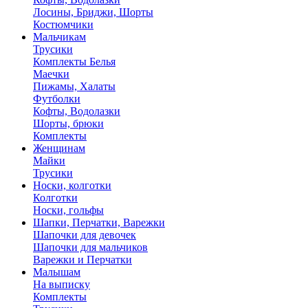
Лосины, Бриджи, Шорты
Костюмчики
Мальчикам
Трусики
Комплекты Белья
Маечки
Пижамы, Халаты
Футболки
Кофты, Водолазки
Шорты, брюки
Комплекты
Женщинам
Майки
Трусики
Носки, колготки
Колготки
Носки, гольфы
Шапки, Перчатки, Варежки
Шапочки для девочек
Шапочки для мальчиков
Варежки и Перчатки
Малышам
На выписку
Комплекты