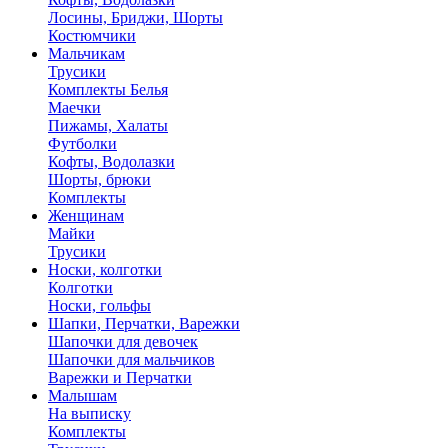
Лосины, Бриджи, Шорты
Костюмчики
Мальчикам
Трусики
Комплекты Белья
Маечки
Пижамы, Халаты
Футболки
Кофты, Водолазки
Шорты, брюки
Комплекты
Женщинам
Майки
Трусики
Носки, колготки
Колготки
Носки, гольфы
Шапки, Перчатки, Варежки
Шапочки для девочек
Шапочки для мальчиков
Варежки и Перчатки
Малышам
На выписку
Комплекты