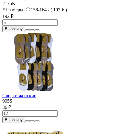
2175K
* Размеры:
158-164 - ( 192 ₽ )
192 ₽
В корзину
Следки женские
905S
36 ₽
В корзину