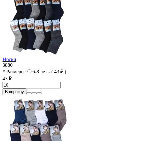
Носки
3880
* Размеры:
6-8 лет - ( 43 ₽ )
43 ₽
В корзину