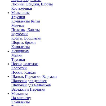
Лосины, Бриджи, Шорты
Костюмчики
Мальчикам
Трусики
Комплекты Белья
Маечки
Пижамы, Халаты
Футболки
Кофты, Водолазки
Шорты, брюки
Комплекты
Женщинам
Майки
Трусики
Носки, колготки
Колготки
Носки, гольфы
Шапки, Перчатки, Варежки
Шапочки для девочек
Шапочки для мальчиков
Варежки и Перчатки
Малышам
На выписку
Комплекты