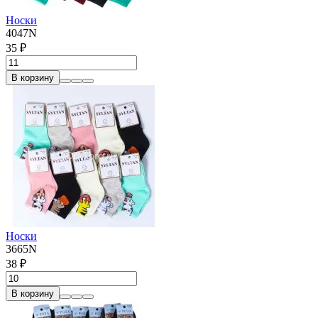
Носки
4047N
35 ₽
В корзину
Носки
3665N
38 ₽
В корзину