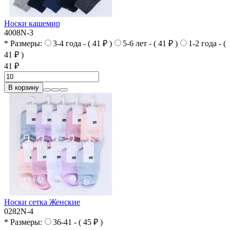
Носки кашемир
4008N-3
* Размеры:
3-4 года - ( 41 ₽ )
5-6 лет - ( 41 ₽ )
1-2 года - (
41 ₽ )
41 ₽
В корзину
Носки сетка Женские
0282N-4
* Размеры:
36-41 - ( 45 ₽ )