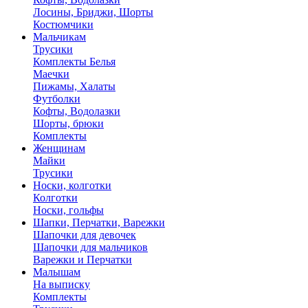
Лосины, Бриджи, Шорты
Костюмчики
Мальчикам
Трусики
Комплекты Белья
Маечки
Пижамы, Халаты
Футболки
Кофты, Водолазки
Шорты, брюки
Комплекты
Женщинам
Майки
Трусики
Носки, колготки
Колготки
Носки, гольфы
Шапки, Перчатки, Варежки
Шапочки для девочек
Шапочки для мальчиков
Варежки и Перчатки
Малышам
На выписку
Комплекты