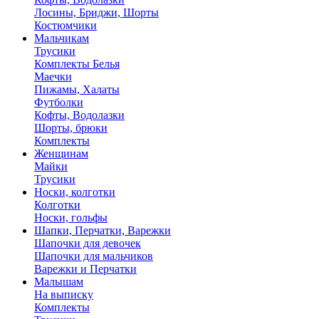
Лосины, Бриджи, Шорты
Костюмчики
Мальчикам
Трусики
Комплекты Белья
Маечки
Пижамы, Халаты
Футболки
Кофты, Водолазки
Шорты, брюки
Комплекты
Женщинам
Майки
Трусики
Носки, колготки
Колготки
Носки, гольфы
Шапки, Перчатки, Варежки
Шапочки для девочек
Шапочки для мальчиков
Варежки и Перчатки
Малышам
На выписку
Комплекты