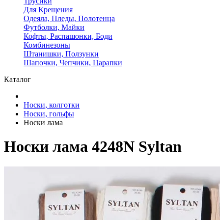
Трусики
Для Крещения
Одеяла, Пледы, Полотенца
Футболки, Майки
Кофты, Распашонки, Боди
Комбинезоны
Штанишки, Ползунки
Шапочки, Чепчики, Царапки
Каталог
Носки, колготки
Носки, гольфы
Носки лама
Носки лама 4248N Syltan