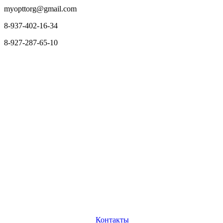
myopttorg@gmail.com
8-937-402-16-34
8-927-287-65-10
О нас
Оплата и доставка
Вопросы и ответы
Персональные
данные
Возврат товаров
Контакты