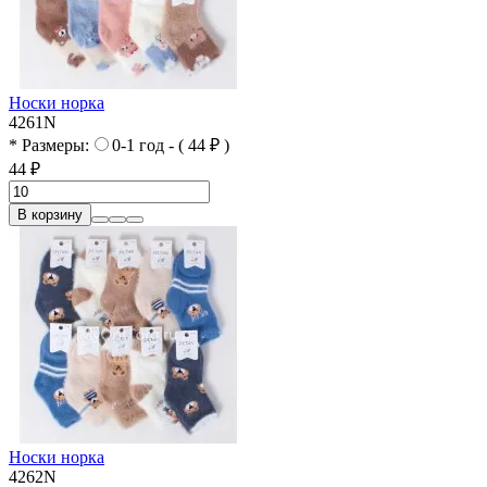
Носки норка
4261N
* Размеры:
0-1 год - ( 44 ₽ )
44 ₽
В корзину
Носки норка
4262N