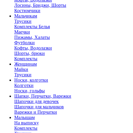
Лосины, Бриджи, Шорты
Костюмчики
Мальчикам
Трусики
Комплекты Белья
Маечки
Пижамы, Халаты
Футболки
Кофты, Водолазки
Шорты, брюки
Комплекты
Женщинам
Майки
Трусики
Носки, колготки
Колготки
Носки, гольфы
Шапки, Перчатки, Варежки
Шапочки для девочек
Шапочки для мальчиков
Варежки и Перчатки
Малышам
На выписку
Комплекты