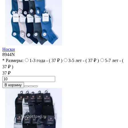
Носки
8944N
* Размеры:
1-3 года - ( 37 ₽ )
3-5 лет - ( 37 ₽ )
5-7 лет - (
37 ₽ )
37 ₽
В корзину