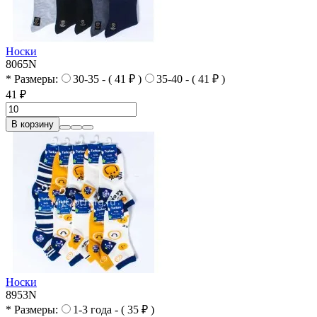
Носки
8065N
* Размеры:
30-35 - ( 41 ₽ )
35-40 - ( 41 ₽ )
41 ₽
В корзину
Носки
8953N
* Размеры:
1-3 года - ( 35 ₽ )