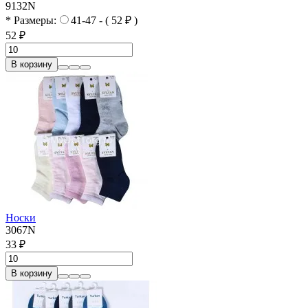
9132N
* Размеры:
41-47 - ( 52 ₽ )
52 ₽
В корзину
Носки
3067N
33 ₽
В корзину