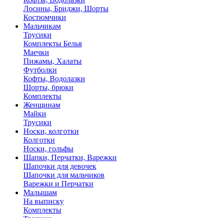
Лосины, Бриджи, Шорты
Костюмчики
Мальчикам
Трусики
Комплекты Белья
Маечки
Пижамы, Халаты
Футболки
Кофты, Водолазки
Шорты, брюки
Комплекты
Женщинам
Майки
Трусики
Носки, колготки
Колготки
Носки, гольфы
Шапки, Перчатки, Варежки
Шапочки для девочек
Шапочки для мальчиков
Варежки и Перчатки
Малышам
На выписку
Комплекты