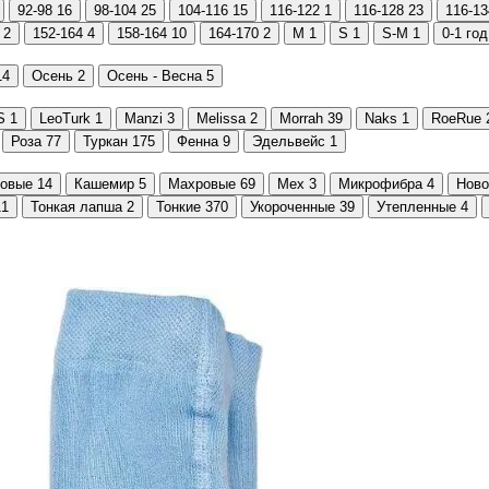
92-98
16
98-104
25
104-116
15
116-122
1
116-128
23
116-13
2
152-164
4
158-164
10
164-170
2
M
1
S
1
S-M
1
0-1 год
14
Осень
2
Осень - Весна
5
S
1
LeoTurk
1
Manzi
3
Melissa
2
Morrah
39
Naks
1
RoeRue
Роза
77
Туркан
175
Фенна
9
Эдельвейс
1
новые
14
Кашемир
5
Махровые
69
Мех
3
Микрофибра
4
Ново
11
Тонкая лапша
2
Тонкие
370
Укороченные
39
Утепленные
4