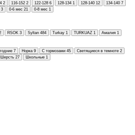
4
2
116-152
2
122-128
6
128-134
1
128-140
12
134-140
7
3
0-6 мес
21
0-8 мес
1
2
RSOK
3
Syltan
484
Turkay
1
TURKUAZ
1
Амалия
1
годние
7
Норка
9
С тормозами
45
Светящиеся в темноте
2
Шерсть
27
Школьные
1