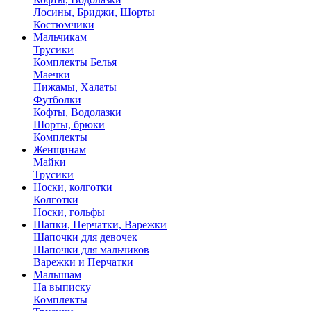
Лосины, Бриджи, Шорты
Костюмчики
Мальчикам
Трусики
Комплекты Белья
Маечки
Пижамы, Халаты
Футболки
Кофты, Водолазки
Шорты, брюки
Комплекты
Женщинам
Майки
Трусики
Носки, колготки
Колготки
Носки, гольфы
Шапки, Перчатки, Варежки
Шапочки для девочек
Шапочки для мальчиков
Варежки и Перчатки
Малышам
На выписку
Комплекты