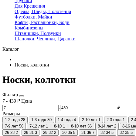
Трусики
Для Крещения
Одеяла, Пледы, Полотенца
Футболки, Майки
Кофты, Распашонки, Боди
Комбинезоны
Штанишки, Ползунки
Шапочки, Чепчики, Царапки
Каталог
Носки, колготки
Носки, колготки
Фильтр
7
-
439
₽
Цена
-
₽
Размеры
1-2 года
28
1-3 года
30
1-4 года
4
2-10 лет
1
2-3 года
1
2-
7-9 лет
56
7-12 лет
1
8-10
1
8-10 лет
56
8-14 лет
2
8-16 м
26-28
2
29-31
3
29-32
2
30-35
5
31-36
7
32-34
5
32-35
5