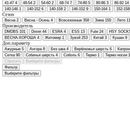
41-47
4
48-54
2
54-60
2
68-74
7
74-80
5
80-86
3
86-92
14
140-146
1
140-152
6
140-158
2
146-152
9
150-164
1
152-158
Сезон
Весна
2
Весна - Осень
4
Всесезонные
358
Зима
150
Лето
1
Производитель
DMDBS
101
Dover
44
ESRA
4
ESS
13
Fute
24
HSY SOCK
ВЕСНА-ХОРОША
4
Житомир
1
Зувэй
253
Китай
3
Кушан
9
Доп.параметр
Ажурные
5
Ангора
8
Без шва
4
Верблюжья шерсть
6
Капро
Сетка
90
Собачья шерсть
4
Соболь
6
Термо
1
Термо носки
Сбросить
Выберите фильтры
Фильтр
Выберите фильтры