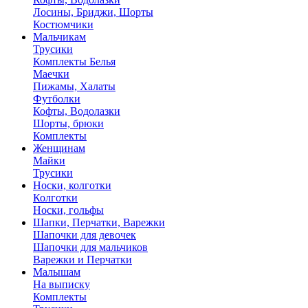
Лосины, Бриджи, Шорты
Костюмчики
Мальчикам
Трусики
Комплекты Белья
Маечки
Пижамы, Халаты
Футболки
Кофты, Водолазки
Шорты, брюки
Комплекты
Женщинам
Майки
Трусики
Носки, колготки
Колготки
Носки, гольфы
Шапки, Перчатки, Варежки
Шапочки для девочек
Шапочки для мальчиков
Варежки и Перчатки
Малышам
На выписку
Комплекты