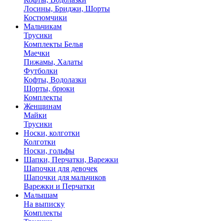
Лосины, Бриджи, Шорты
Костюмчики
Мальчикам
Трусики
Комплекты Белья
Маечки
Пижамы, Халаты
Футболки
Кофты, Водолазки
Шорты, брюки
Комплекты
Женщинам
Майки
Трусики
Носки, колготки
Колготки
Носки, гольфы
Шапки, Перчатки, Варежки
Шапочки для девочек
Шапочки для мальчиков
Варежки и Перчатки
Малышам
На выписку
Комплекты