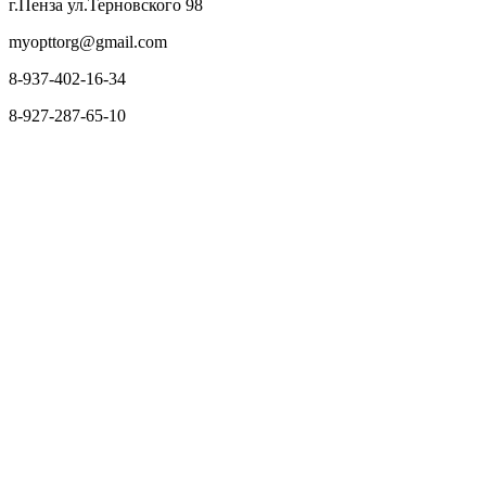
г.Пенза ул.Терновского 98
myopttorg@gmail.com
8-937-402-16-34
8-927-287-65-10
О нас
Оплата и доставка
Вопросы и ответы
Персональные