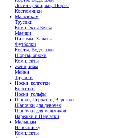
Лосины, Бриджи, Шорты
Костюмчики
Мальчикам
Трусики
Комплекты Белья
Маечки
Пижамы, Халаты
Футболки
Кофты, Водолазки
Шорты, брюки
Комплекты
Женщинам
Майки
Трусики
Носки, колготки
Колготки
Носки, гольфы
Шапки, Перчатки, Варежки
Шапочки для девочек
Шапочки для мальчиков
Варежки и Перчатки
Малышам
На выписку
Комплекты