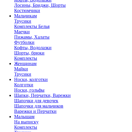
Лосины, Бриджи, Шорты
Костюмчики
Мальчикам
Трусики
Комплекты Белья
Маечки
Пижамы, Халаты
Футболки
Кофты, Водолазки
Шорты, брюки
Комплекты
Женщинам
Майки
Трусики
Носки, колготки
Колготки
Носки, гольфы
Шапки, Перчатки, Варежки
Шапочки для девочек
Шапочки для мальчиков
Варежки и Перчатки
Малышам
На выписку
Комплекты