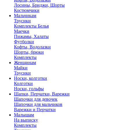
Лосины, Бриджи, Шорты
Костюмчики
Мальчикам
Трусики
Комплекты Белья
Маечки
Пижамы, Халаты
Футболки
Кофты, Водолазки
Шорты, брюки
Комплекты
Женщинам
Майки
Трусики
Носки, колготки
Колготки
Носки, гольфы
Шапки, Перчатки, Варежки
Шапочки для девочек
Шапочки для мальчиков
Варежки и Перчатки
Малышам
На выписку
Комплекты